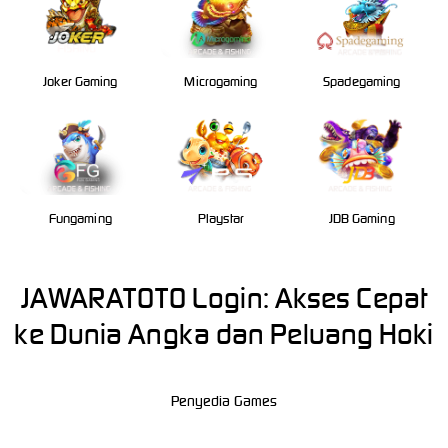
Joker Gaming
Microgaming
Spadegaming
Fungaming
Playstar
JDB Gaming
JAWARATOTO Login: Akses Cepat
ke Dunia Angka dan Peluang Hoki
Penyedia Games