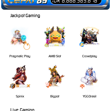
Jackpot Gaming
Pragmatic Play
AMB Slot
Crowdplay
Spinix
Bigpot
YGGDrasil
Live Gaming